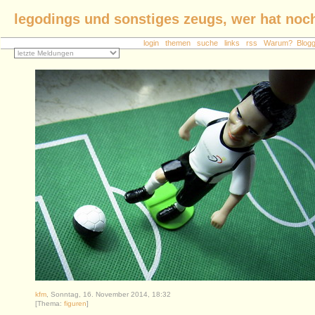
legodings und sonstiges zeugs, wer hat noch
login
themen
suche
links
rss
Warum?
Blo
kfm
, Sonntag, 16. November 2014, 18:32
[Thema:
figuren
]