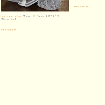
kommentieren
hr.fuenfprozentfrau
, Montag, 16. Oktober 2017, 22:03
[Thema:
tiere
]
kommentieren