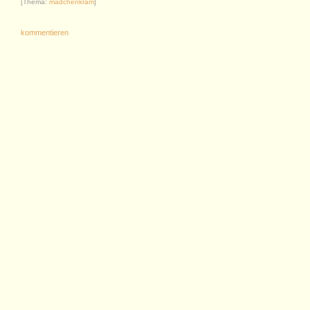
[Thema:
mädchenkram
]
kommentieren