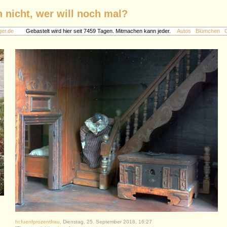
 nicht, wer will noch mal?
gger.de
Gebastelt wird hier seit 7459 Tagen. Mitmachen kann jeder.
Autos
Blümchen
hr.fuenfprozentfrau
, Dienstag, 25. September 2018, 16:27