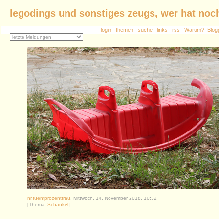
legodings und sonstiges zeugs, wer hat noch
login
themen
suche
links
rss
Warum?
Blo
hr.fuenfprozentfrau
, Mittwoch, 14. November 2018, 10:32
[Thema:
Schaukel
]